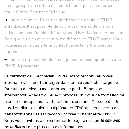
ou de groupe. Un certain nombre d'heures par an est proposé
par le Centre Benenzon Belgique.
un minimum de 18 heures de thérapie didactique TNVB
individuelle. Il est possible de suivre ces heures de thérapie
didactique avec l'un des thérapeutes TNVB du Centre Benenzon
Belgique, ou bien avec tout autre thérapeute TNVB agréé. Vous
trouverez sur notre site le contact de certains thérapeutes
agréés.
un travail personnel de fin de parcours (monographie) sur la
TNVB, à présenter.
Le certificat de "Technicien TNVB" étant reconnu au niveau
international, il peut s'intégrer dans un parcours plus large de
formation de niveau master proposé par la Benenzon
International Academy. Celle-ci propose un cycle de formation de
5 ans en thérapie non-verbale benenzonienne. À l'issue des 5
ans, l'étudiant acquiert un diplôme en "Thérapie non-verbale
benenzonienne" et est reconnu comme "Thérapeute TNVB".
Nous vous invitons à consulter cette page ainsi que
le site web
de la BIA
pour de plus amples informations.